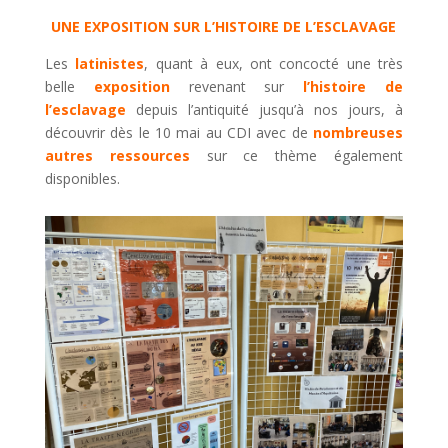
UNE EXPOSITION SUR L’HISTOIRE DE L’ESCLAVAGE
Les
latinistes
, quant à eux, ont concocté une très
belle
exposition
revenant sur
l’histoire de
l’esclavage
depuis l’antiquité jusqu’à nos jours, à
découvrir dès le 10 mai au CDI avec de
nombreuses
autres ressources
sur ce thème également
disponibles.