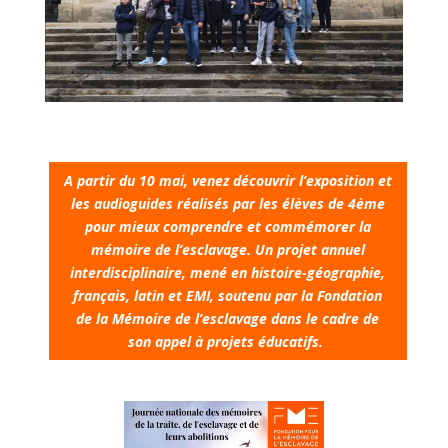
A partir du 10 mai, venez découvrir l’exposition et
les audioguides réalisés par les élèves de 4ème
pour mieux comprendre et commémorer la
mémoire de l’esclavage. Un projet annuel
interdisciplinaire, mené en histoire-géographie,
français, latin et EMI, soutenu par la Fondation
de la Mémoire de l’esclavage dans le cadre de
son appel à projets éducatifs.