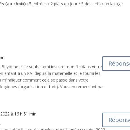
s (au choix)
: 5 entrées / 2 plats du jour / 5 desserts / un laitage
min
Répons
 Bayonne et je souhaiterai inscrire mon fils dans votre
 enfant a un PAI depuis la maternelle et je fourni les
us m’indiquer comment cela se passe dans votre
lergiques (organisation et tarif). Vous en remerciant par
n 2022 à 16 h 51 min
Répons
,
nos effectifs sont complets pour l’année scolaire 2022-