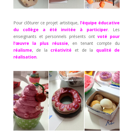
Pour clôturer ce projet artistique,
l’équipe éducative
du collège a été invitée à participer
. Les
enseignants et personnels présents ont
voté pour
l’œuvre la plus réussie
, en tenant compte du
réalisme
, de la
créativité
et de la
qualité de
réalisation
.