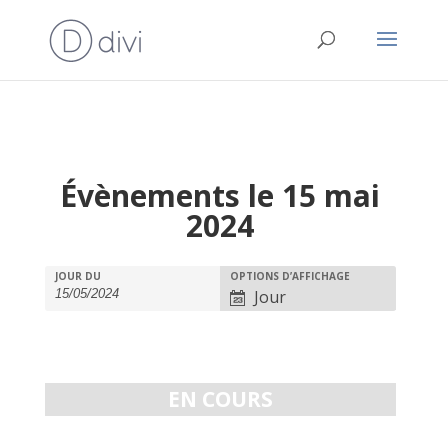
Évènements le 15 mai
2024
Recherche
Rechercher
Navigation
JOUR DU
OPTIONS D’AFFICHAGE
Évènements
et
Jour
de
vues
navigation
Évènement
de
vues
EN COURS
Évènements