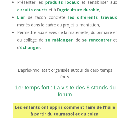
Présenter les
produits locaux
et sensibiliser aux
circuits courts
et à l’
agriculture durable
,
Lier
de façon concrète
les différents travaux
menés dans le cadre du projet alimentation,
Permettre aux élèves de la maternelle, du primaire et
du collège de
se mélanger
, de s
e rencontrer
et
d’
échanger
.
L’après-midi était organisée autour de deux temps
forts.
1er temps fort : La visite des 6 stands du
forum
Les enfants ont appris comment faire de l’huile
à partir du tournesol et du colza.