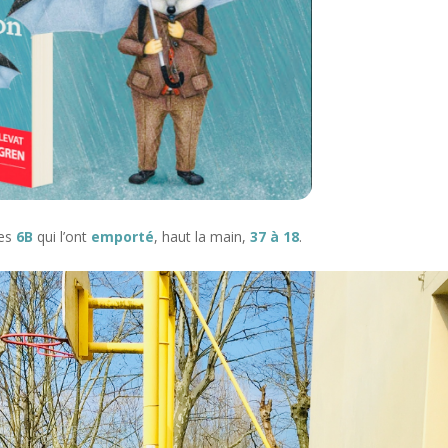
les
6B
qui l’ont
emporté
, haut la main,
37 à 18
.