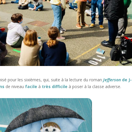
isé pour les sixièmes, qui, suite à la lecture du roman
Jefferson
de J
ns
de niveau
facile
à
très difficile
à poser à la classe adverse.