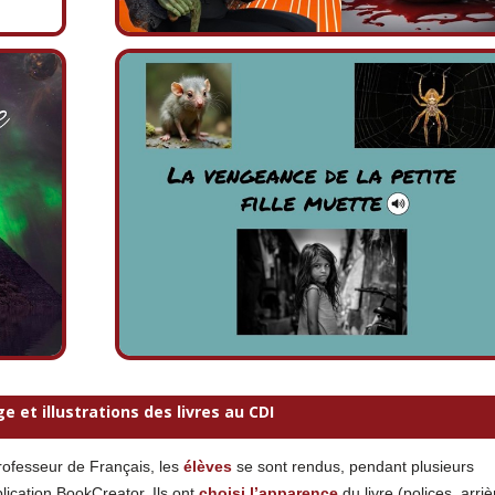
e et illustrations des livres au CDI
professeur de Français, les
élèves
se sont rendus, pendant plusieurs
plication BookCreator. Ils ont
choisi l’apparence
du livre (polices, arriè