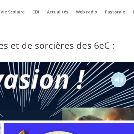
Vie Scolaire
CDI
Actualités
Web radio
Pastorale
s et de sorcières des 6eC :