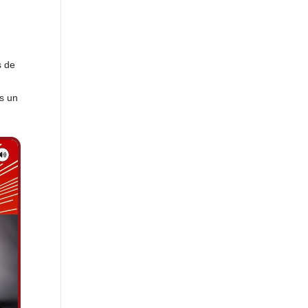
s de
ns un