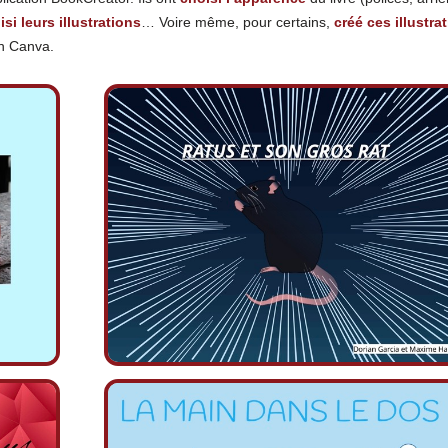
isi leurs illustrations
… Voire même, pour certains,
créé ces illustra
ion Canva.