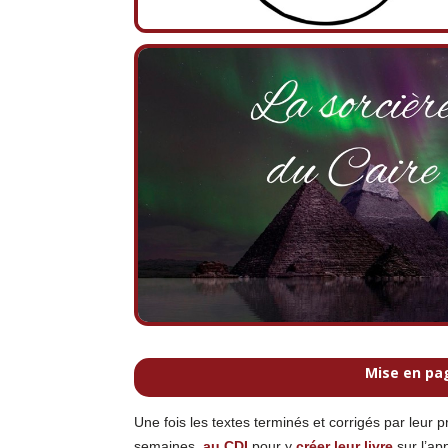
Mise en pag
Une fois les textes terminés et corrigés par leur 
semaines,
au CDI
pour y
créer leur livre
sur l’ap