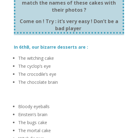
match the names of these cakes with
their photos ?
Come on ! Try : it’s very easy ! Don’t be a
bad player
In 6thB, our bizarre desserts are :
The witching cake
The cyclop’s eye
The crocodile’s eye
The chocolate brain
Bloody eyeballs
Einstein’s brain
The bugs cake
The mortal cake