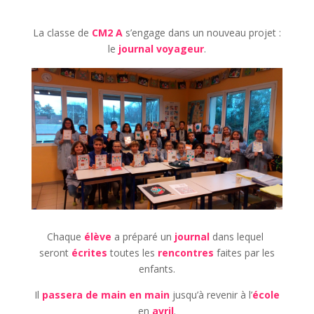
La classe de
CM2 A
s’engage dans un nouveau projet :
le
journal voyageur
.
Chaque
élève
a préparé un
journal
dans lequel
seront
écrites
toutes les
rencontres
faites par les
enfants.
Il
passera de main en main
jusqu’à revenir à l’
école
en
avril
.