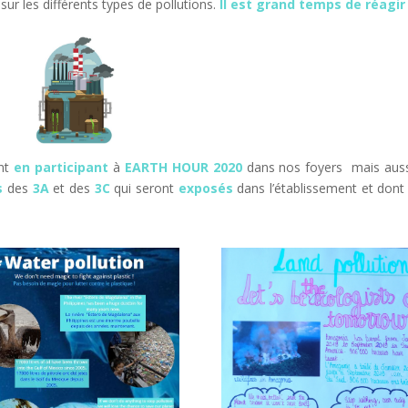
sur les différents types de pollutions.
Il est grand temps de réagir 
ent
en participant
à
EARTH HOUR 2020
dans nos foyers mais aus
s
des
3A
et des
3C
qui seront
exposés
dans l’établissement et dont 