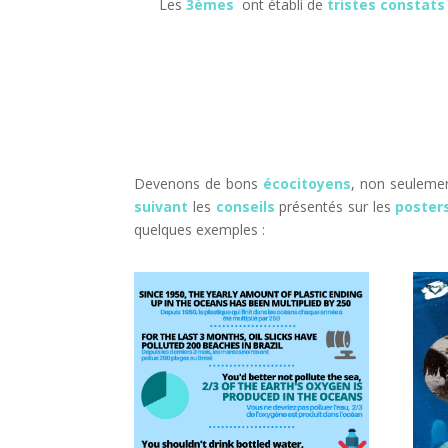
Les
3èmes
ont établi de
tristes constats
Devenons de bons
écocitoyens
, non seulem
suivant
les
conseils
présentés sur les
poster
quelques exemples :