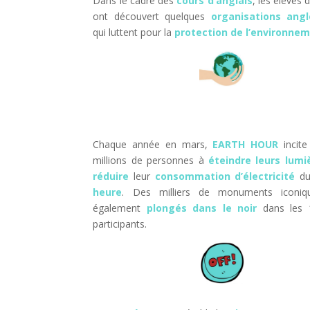
Dans le cadre des
cours d’anglais
, les élèves 
ont découvert quelques
organisations ang
qui luttent pour la
protection de l’environne
Chaque année en mars,
EARTH HOUR
incite
millions de personnes à
éteindre leurs lumi
réduire
leur
consommation d’électricité
du
heure
. Des milliers de monuments iconiq
également
plongés dans le noir
dans les 
participants.