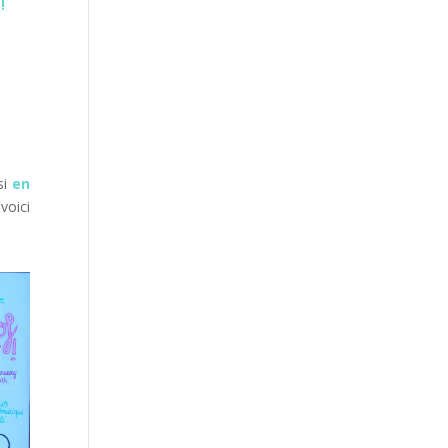
!
si
en
voici