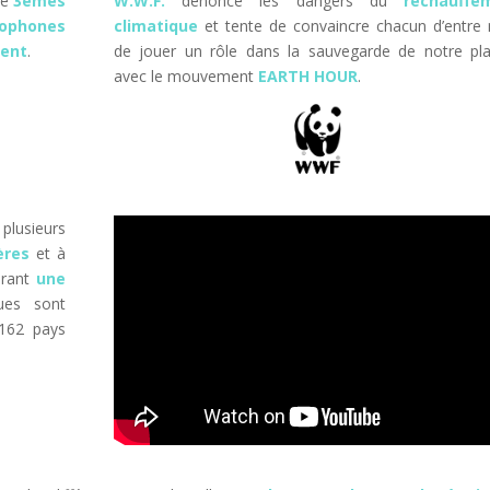
de
3èmes
W.W.F.
dénonce les dangers du
réchauffe
lophones
climatique
et tente de convaincre chacun d’entre
ment
.
de jouer un rôle dans la sauvegarde de notre pl
avec le mouvement
EARTH HOUR
.
 plusieurs
ères
et à
rant
une
ues sont
162 pays