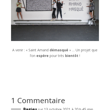
A venir : « Saint Amand
démasqué
» … Un projet que
l’on
espère
pour très
bientôt
!
1 Commentaire
Bagieu
sur 13 octobre 2021 à 20 h 45 min