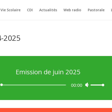
Vie Scolaire
CDI
Actualités
Web radio
Pastorale
4-2025
Emission de juin 2025
Lecteur
00:00
Utilisez
audio
les
flèches
haut/bas
pour